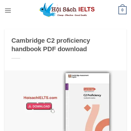
Bỏ
0
qua
nội
dung
Cambridge C2 proficiency
handbook PDF download